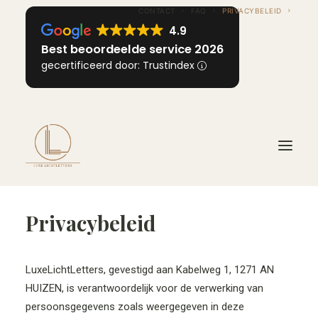
CONTACT
FAQ
PRIVACYBELEID
4.9
Best beoordeelde service 2026
gecertificeerd door: Trustindex
Privacybeleid
HOME
OVER ONS
INFORMATIE
LuxeLichtLetters, gevestigd aan Kabelweg 1, 1271 AN
HUIZEN, is verantwoordelijk voor de verwerking van
VOOR ELKE GELEGENHEID
persoonsgegevens zoals weergegeven in deze
IMPRESSIE