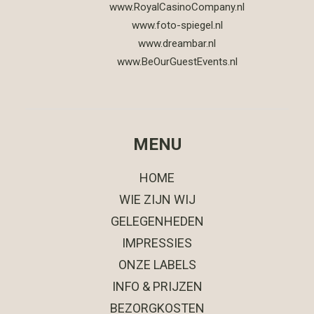
www.RoyalCasinoCompany.nl
www.foto-spiegel.nl
www.dreambar.nl
www.BeOurGuestEvents.nl
MENU
HOME
WIE ZIJN WIJ
GELEGENHEDEN
IMPRESSIES
ONZE LABELS
INFO & PRIJZEN
BEZORGKOSTEN