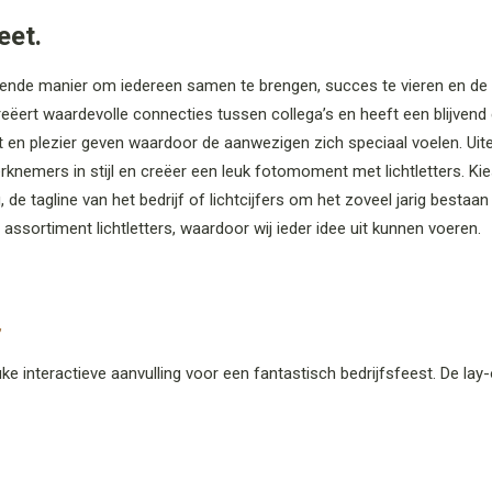
eet.
ekende manier om iedereen samen te brengen, succes te vieren en de 
reëert waardevolle connecties tussen collega’s en heeft een blijvend 
 en plezier geven waardoor de aanwezigen zich speciaal voelen. Uitera
knemers in stijl en creëer een leuk fotomoment met lichtletters. Kie
de tagline van het bedrijf of lichtcijfers om het zoveel jarig bestaan
 assortiment lichtletters, waardoor wij ieder idee uit kunnen voeren.
,
uke interactieve aanvulling voor een fantastisch bedrijfsfeest. De l