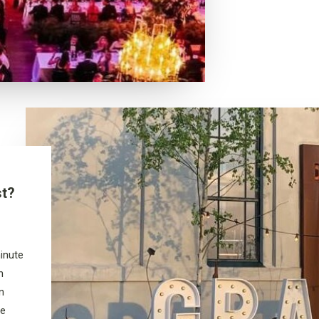
st?
minute
n
n
te