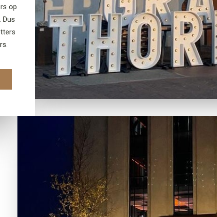
ers op
. Dus
etters
rs.