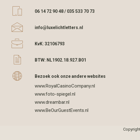
06 14 72 90 48 / 035 533 70 73
info@luxelichtletters.nl
KvK: 32106793
BTW: NL1902.18.927.B01
Bezoek ook onze andere websites
www.RoyalCasinoCompany.nl
www.foto-spiegel.nl
www.dreambar.nl
www.BeOurGuestEvents.nl
Copyrigh