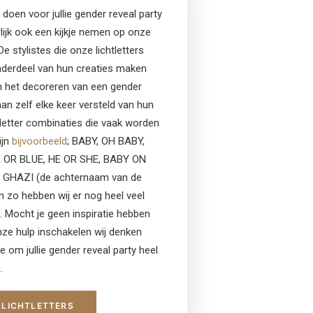
 doen voor jullie gender reveal party
rlijk ook een kijkje nemen op onze
 De stylistes die onze lichtletters
nderdeel van hun creaties maken
n het decoreren van een gender
taan zelf elke keer versteld van hun
chtletter combinaties die vaak worden
ijn
bijvoorbeeld
; BABY, OH BABY,
K OR BLUE, HE OR SHE, BABY ON
 GHAZI (de achternaam van de
 zo hebben wij er nog heel veel
. Mocht je geen inspiratie hebben
onze hulp inschakelen wij denken
e om jullie gender reveal party heel
.
 LICHTLETTERS