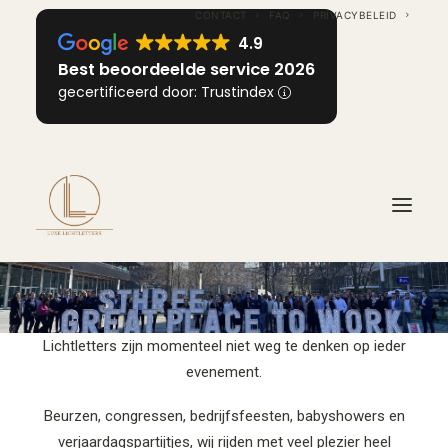
CONTACT
FAQ
PRIVACYBELEID
4.9
Best beoordeelde service 2026
gecertificeerd door: Trustindex
HOME
Lichtletters zijn momenteel niet weg te denken op ieder
OVER ONS
evenement.
INFORMATIE
VOOR ELKE GELEGENHEID
Beurzen, congressen, bedrijfsfeesten, babyshowers en
verjaardagspartijtjes, wij rijden met veel plezier heel
IMPRESSIE