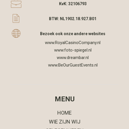
KvK: 32106793
BTW: NL1902.18.927.B01
Bezoek ook onze andere websites
www.RoyalCasinoCompany.nl
www.foto-spiegel.nl
www.dreambar.nl
www.BeOurGuestEvents.nl
MENU
HOME
WIE ZIJN WIJ