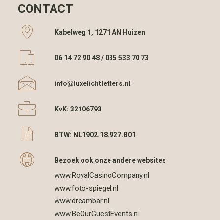
CONTACT
Kabelweg 1, 1271 AN Huizen
06 14 72 90 48 / 035 533 70 73
info@luxelichtletters.nl
KvK: 32106793
BTW: NL1902.18.927.B01
Bezoek ook onze andere websites
www.RoyalCasinoCompany.nl
www.foto-spiegel.nl
www.dreambar.nl
www.BeOurGuestEvents.nl