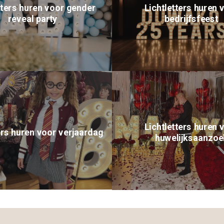
tters huren voor gender
Lichtletters huren 
reveal party
bedrijfsfeest
Lichtletters huren 
ers huren voor verjaardag
huwelijksaanzoe