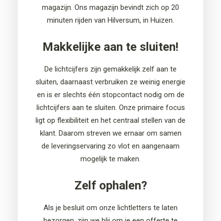
mag
azijn. Ons magazijn
bevindt
zich op
20
minuten rijden van Hilversum, in
H
uizen.
Makkelijke aan te sluiten!
De lichtcijfers zijn
ge
makkelijk zelf aan te
sluiten
, daarnaast verb
ruiken ze weinig energie
en
is er slechts één stopcontact
nodig om de
lichtcijfers aan te sluiten
.
Onze primaire focus
ligt op flexibiliteit en het centraal stellen van de
klant. Daarom streven we ernaar om samen
de leveringservaring zo vlot en aangenaam
mogelijk te maken.
Zelf ophalen?
Als je besluit om onze lichtletters te laten
bezorgen, zijn we blij om je een offerte te