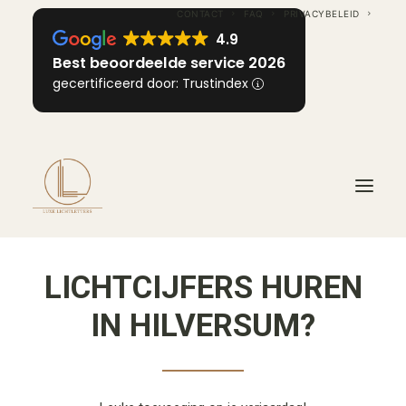
CONTACT
FAQ
PRIVACYBELEID
4.9
Best beoordeelde service 2026
gecertificeerd door: Trustindex
LICHTCIJFERS HUREN
HOME
OVER ONS
IN HILVERSUM?
INFORMATIE
VOOR ELKE GELEGENHEID
IMPRESSIE