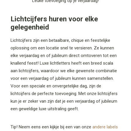
Leuke toevoeging op je verjaardag!
PRIJZEN
BEZORGKOSTEN
Licht
cijfers huren voor
elke
gelegenheid
VRIJBLIJVENDE OFFERTE
Licht
cijfers
zijn een
betaalbare
, chique en feestelijke
oplossing om een locatie snel te versieren. Ze kunnen
elke verjaardag
en of jubileum
direct omtoveren tot een
knallend feest
!
Luxe lichtletters heeft een breed scala
aan licht
cijfers
, waardoor we elke gewenste combinatie
voor een verjaardag
of jubileum
kunnen samenstellen.
Voor een speciale en onvergetelijke dag, zijn de
lichtcijfers
de perfecte toevoeging. Met onze lichtcijfers
kun je er zeker van zijn
dat
je
een verjaardag of jubileum
e
en
geweld
ige
luxe
uitstraling
geeft.
Tip! Neem eens een kijkje bij een van onze
andere labels