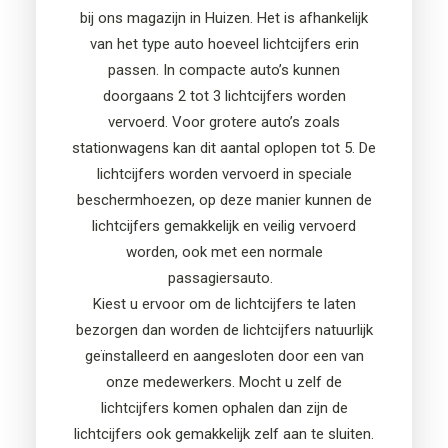
bij ons magazijn
in Huizen.
Het is afhankelijk
van het type auto hoeveel licht
cijfers
erin
passen. In compacte auto’s kunnen
doorgaans 2 tot 3 licht
cijfers
worden
vervoerd. Voor grotere auto’s zoals
stationwagens
kan dit aantal oplopen tot 5
.
De
lichtcijfers
worden vervoerd in speciale
beschermhoezen, op deze manier kunnen de
lichtcijfers gemakkelijk en veilig vervoerd
worden, ook met een normale
passagiersauto.
Kiest u
ervoor
om de lich
t
cijfers te laten
bezorgen dan worden de lichtcijfers natuurlijk
geïnstalleerd en aangesloten door een van
onze medewerkers.
Mocht u zelf
de
lichtcijfers
komen ophalen dan zijn de
lichtcijfers ook gemakkelijk zelf
aan te sluiten.