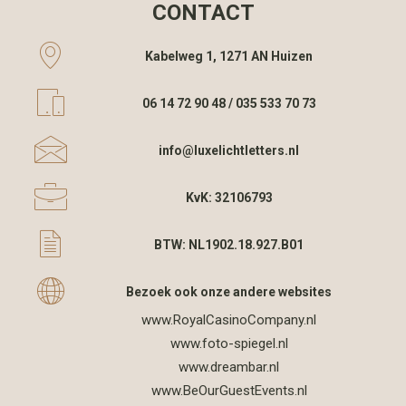
CONTACT
Kabelweg 1, 1271 AN Huizen
06 14 72 90 48 / 035 533 70 73
info@luxelichtletters.nl
KvK: 32106793
BTW: NL1902.18.927.B01
Bezoek ook onze andere websites
www.RoyalCasinoCompany.nl
www.foto-spiegel.nl
www.dreambar.nl
www.BeOurGuestEvents.nl